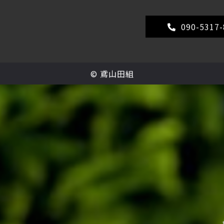
ガーデンやフェンス
るなら、大泉町で愛
090-5317-
©
鳶山田組