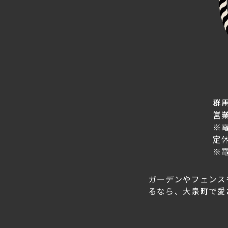
群馬
営業
※
定
※