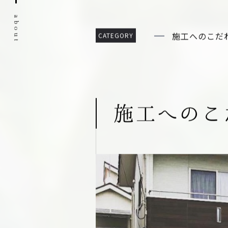
弊社のこだわり
a
b
o
施工へのこだ
u
t
施工へのこ