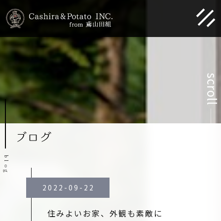
scroll
ブログ
b
l
o
g
2022-09-22
住みよいお家、外観も素敵に